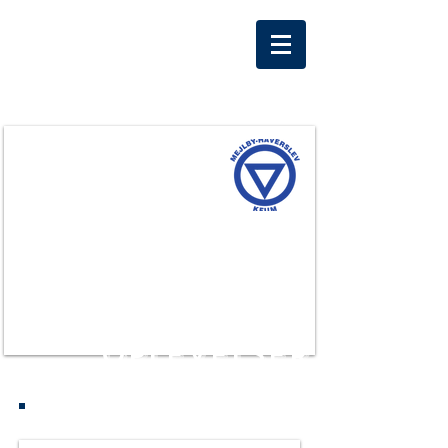
MEJLBY/HAVERSLEV
KFUM's IF
Håndbold
Fællesskab
Oplevelser
HOLD & TILBUD